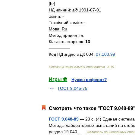
[
br
]
НД
чинний:
в
і
д
1991
-
07
-
01
Зм
і
ни:
-
Техн
і
чний
ком
і
тет:
Мова:
Ru
Метод
прийняття:
К
і
льк
і
сть
стор
і
нок:
13
—————
Код
НД
зг
і
дно
з
ДК
004:
07
.
100
.
99
Покажчик
нац
і
ональних
стандарт
і
в
.
2015
.
Игры ⚽
Нужен реферат?
ГОСТ 9.045-75
Смотреть что такое "ГОСТ 9.048-89
ГОСТ 9.048-89
— 23 с. (4) Единая система
Методы лабораторных испытаний на стойко
раздел 19.040 …
Указатель национальных ста