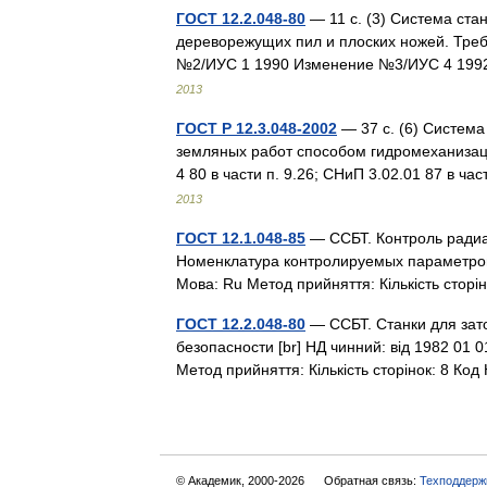
ГОСТ 12.2.048-80
— 11 с. (3) Система ста
дереворежущих пил и плоских ножей. Тре
№2/ИУС 1 1990 Изменение №3/ИУС 4 1992
2013
ГОСТ Р 12.3.048-2002
— 37 с. (6) Система
земляных работ способом гидромеханизаци
4 80 в части п. 9.26; СНиП 3.02.01 87 в ча
2013
ГОСТ 12.1.048-85
— ССБТ. Контроль радиа
Номенклатура контролируемых параметров [b
Мова: Ru Метод прийняття: Кількість сторі
ГОСТ 12.2.048-80
— ССБТ. Станки для зат
безопасности [br] НД чинний: від 1982 01 01 
Метод прийняття: Кількість сторінок: 8 Ко
© Академик, 2000-2026
Обратная связь:
Техподдерж