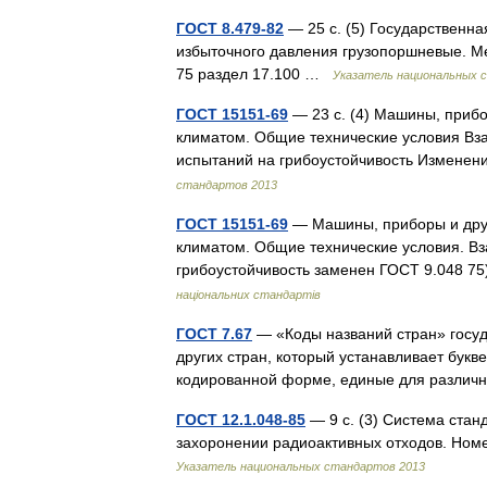
ГОСТ 8.479-82
— 25 с. (5) Государственн
избыточного давления грузопоршневые. Ме
75 раздел 17.100 …
Указатель национальных 
ГОСТ 15151-69
— 23 с. (4) Машины, прибо
климатом. Общие технические условия Вза
испытаний на грибоустойчивость Измен
стандартов 2013
ГОСТ 15151-69
— Машины, приборы и друг
климатом. Общие технические условия. Вз
грибоустойчивость заменен ГОСТ 9.048 75)
національних стандартів
ГОСТ 7.67
— «Коды названий стран» госуд
других стран, который устанавливает бук
кодированной форме, единые для разли
ГОСТ 12.1.048-85
— 9 с. (3) Система стан
захоронении радиоактивных отходов. Ном
Указатель национальных стандартов 2013