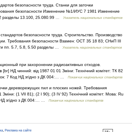
ндартов безопасности труда. Станки для заточки
бования безопасности Изменение №1/ИУС 7 1981 Изменение
 разделы 13.100, 25.080.99 …
Указатель национальных стандартов
 стандартов безопасности труда. Строительство. Производство
и. Требования безопасности Взамен: ОСТ 35 18 83; СНиП III
сти пп. 5.7, 5.8, 5.50 разделы …
Указатель национальных стандартов
ционный при захоронении радиоактивных отходов.
r] НД чинний: від 1987 01 01 Зміни: Технічний комітет: ТК 82
нок: 7 Код НД згідно з ДК 004:… …
Покажчик національних стандартів
очки дереворежущих пил и плоских ножей. Требования
Зміни: (1 VII 81); (2 I 90); (3 IV 92) Технічний комітет: Мова: Ru
д НД згідно з ДК 004:… …
Покажчик національних стандартів
ка
,
Реклама на сайте