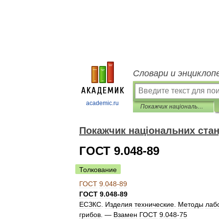
Словари и энциклоп
academic.ru
Покажчик національних стандартів
Покажчик національних стан
ГОСТ 9.048-89
Толкование
ГОСТ
9
.
048
-
89
ГОСТ
9
.
048
-
89
ЕСЗКС
.
Изделия
технические
.
Методы
лаб
грибов
. —
Взамен
ГОСТ
9
.
048
-
75