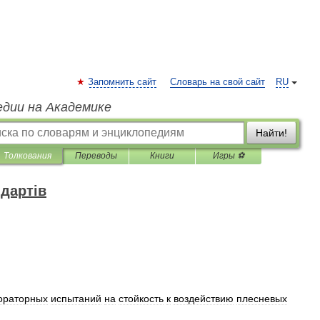
Запомнить сайт
Словарь на свой сайт
RU
едии на Академике
Найти!
Толкования
Переводы
Книги
Игры ⚽
дартів
ораторных
испытаний
на
стойкость
к
воздействию
плесневых