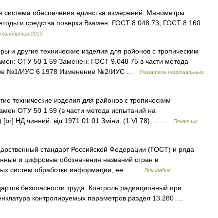
ая система обеспечения единства измерений. Манометры
тоды и средства поверки Взамен: ГОСТ 8.048 73; ГОСТ 8.160
стандартов 2013
ры и другие технические изделия для районов с тропическим
мен: ОТУ 50 1 59 Заменен: ГОСТ 9.048 75 в части метода
ение №1/ИУС 6 1978 Изменение №2/ИУС …
Указатель национальных
ие технические изделия для районов с тропическим
амен ОТУ 50 1 59 (в части метода испытаний на
 [br] НД чинний: від 1971 01 01 Зміни: (1 VI 78);… …
Покажчик
арственный стандарт Российской Федерации (ГОСТ) и ряда
венные и цифровые обозначения названий стран в
чных систем обработки информации, ее… …
Википедия
дартов безопасности труда. Контроль радиационный при
енклатура контролируемых параметров раздел 13.280 …